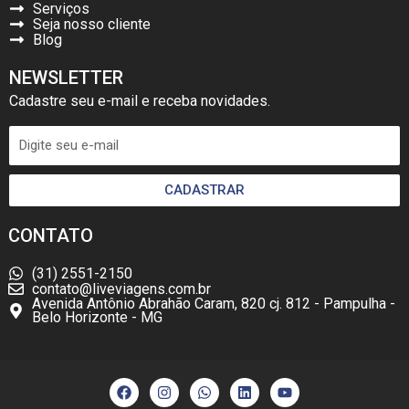
Serviços
Seja nosso cliente
Blog
NEWSLETTER
Cadastre seu e-mail e receba novidades.
CADASTRAR
CONTATO
(31) 2551-2150
contato@liveviagens.com.br
Avenida Antônio Abrahão Caram, 820 cj. 812 - Pampulha -
Belo Horizonte - MG
F
I
W
L
Y
a
n
h
i
o
c
s
a
n
u