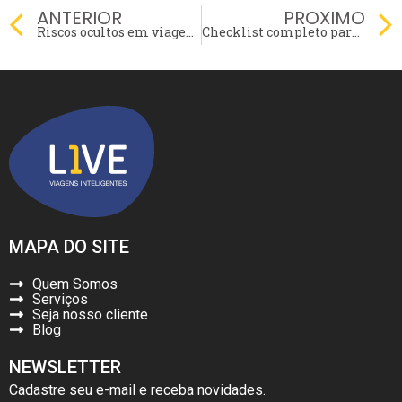
Prev
ANTERIOR
PROXIMO
Riscos ocultos em viagens corporativas: o que as empresas geralmente esquecem de considerar
Checklist completo para viagens de negócios sem imprevistos
MAPA DO SITE
Quem Somos
Serviços
Seja nosso cliente
Blog
NEWSLETTER
Cadastre seu e-mail e receba novidades.