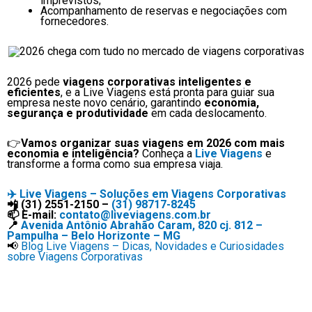
imprevistos;
Acompanhamento de reservas e negociações com
fornecedores.
2026 pede
viagens corporativas inteligentes e
eficientes
, e a Live Viagens está pronta para guiar sua
empresa neste novo cenário, garantindo
economia,
segurança e produtividade
em cada deslocamento.
👉
Vamos organizar suas viagens em 2026 com mais
economia e inteligência?
Conheça a
Live Viagens
e
transforme a forma como sua empresa viaja.
✈️
Live Viagens – Soluções em Viagens Corporativas
📲 (31) 2551-2150 –
(31) 98717-8245
📫 E-mail:
contato@liveviagens.com.br
📍
Avenida Antônio Abrahão Caram, 820 cj. 812 –
Pampulha – Belo Horizonte – MG
📢
Blog Live Viagens – Dicas, Novidades e Curiosidades
sobre Viagens Corporativas