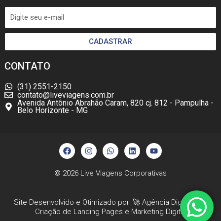
CADASTRAR
CONTATO
(31) 2551-2150
contato@liveviagens.com.br
Avenida Antônio Abrahão Caram, 820 cj. 812 - Pampulha -
Belo Horizonte - MG
F
I
W
L
Y
a
n
h
i
o
c
s
a
n
u
e
t
t
k
t
b
a
s
e
u
© 2026
Live Viagens Corporativas
o
g
a
d
b
o
r
p
i
e
k
a
p
n
Site Desenvolvido e Otimizado por: 🚀
Agência Digital HGX
m
Criação de Landing Pages
e
Marketing Digital