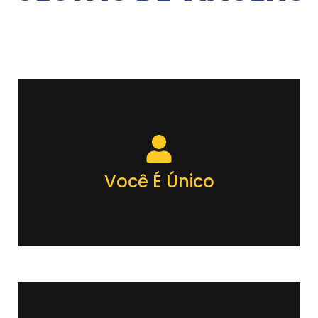
Você É Único
Oferecemos soluções únicas. Respeitamos as políticas dos
nossos clientes e oferecemos negociações, prazos,
atendimento e flexibilidade em todos os processos.
Você É Único
SAIBA MAIS