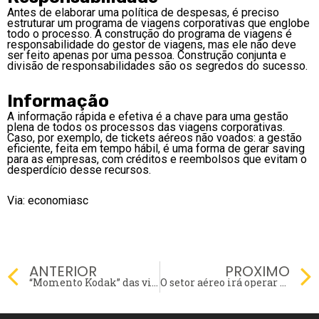
Antes de elaborar uma política de despesas, é preciso
estruturar um programa de viagens corporativas que englobe
todo o processo. A construção do programa de viagens é
responsabilidade do gestor de viagens, mas ele não deve
ser feito apenas por uma pessoa. Construção conjunta e
divisão de responsabilidades são os segredos do sucesso.
Informação
A informação rápida e efetiva é a chave para uma gestão
plena de todos os processos das viagens corporativas.
Caso, por exemplo, de tickets aéreos não voados: a gestão
eficiente, feita em tempo hábil, é uma forma de gerar saving
para as empresas, com créditos e reembolsos que evitam o
desperdício desse recursos.
Via: economiasc
Prev
ANTERIOR
PROXIMO
“Momento Kodak” das viagens corporativas é desafio para setor aéreo
O setor aéreo irá operar com 80% da capacidade em Dezembro, entenda.