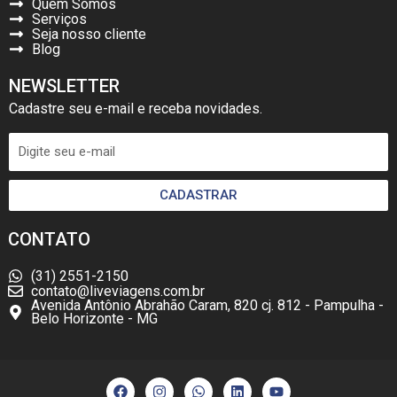
Quem Somos
Serviços
Seja nosso cliente
Blog
NEWSLETTER
Cadastre seu e-mail e receba novidades.
CADASTRAR
CONTATO
(31) 2551-2150
contato@liveviagens.com.br
Avenida Antônio Abrahão Caram, 820 cj. 812 - Pampulha -
Belo Horizonte - MG
F
I
W
L
Y
a
n
h
i
o