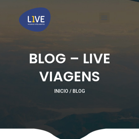
Ir
Menu
para
o
conteúdo
LIVE VIAGENS CORPORATIVAS BH
BLOG – LIVE
VIAGENS
INICIO / BLOG