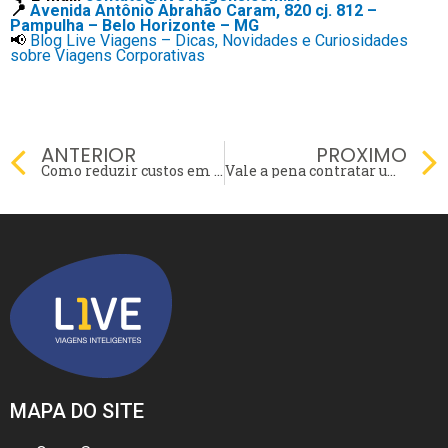
📍
Avenida Antônio Abrahão Caram, 820 cj. 812 –
Pampulha – Belo Horizonte – MG
📢
Blog Live Viagens – Dicas, Novidades e Curiosidades
sobre Viagens Corporativas
Prev
ANTERIOR
PROXIMO
Como reduzir custos em viagens corporativas sem comprometer o conforto?
Vale a pena contratar uma agência especializada para viagens empresariais?
MAPA DO SITE