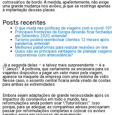
comissários de bordo. A medida, aparentemente, não exige
uma grande mudança nos aviões, já que se restringe apenas
à implantação dessas placas.
Posts recentes
O que muda nas políticas de viagens com a covid-19?
Principais fronteiras da Europa deverão ficar fechadas
até Setembro 2020, entenda!
Turismo poderá reembolsar clientes 12 meses após
pandemia, entenda!
Melhores plataformas para realizar reuniões on-line
Quais são as principais vantagens de planejar viagens
corporativas com antecedência?
Já a segunda delas — e talvez mais surpreendente — é a
\”Janus\”. A poltrona, que certamente se encaixaria para os
viajantes dispostos a pagar um valor maior pela viagem,
aparece na maquete da empresa com uma redoma de vidro.
Nesse caso, o assento central ficaria ainda virado de costas
para ambas as extremidades.
Embora sejam adaptações de grande necessidade após os
impactos do coronavírus em todo o mundo, tais
reformulações ainda podem soar \”futurísticas\”. Isso
porque, para se adequar, as companhias aéreas precisariam
passar por reformulações completas e colocar os aviões
parados agora em processo de manutenção.