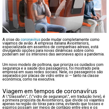
A crise do
coronavírus
pode mudar completamente como
viajamos de avião. A empresa italiana Aviointeriors,
especializada em assentos de companhias aéreas, está
divulgando opções para novas dinâmicas sobre como
poderiam ser os interiores das aeronaves após a pandemia.
Um novo modelo de poltrona, que prioriza os cuidados com
segurança e a saúde dos passageiros, foi mostrado pela
empresa em suas redes sociais. Nele, os passageiros são
separados por placas de vidro entre si — tanto na classe
econômica, como na executiva.
Viagem em tempos de coronavírus
A \”Glassafe\”, (\”vidro de segurança\”, em tradução livre), é
a primeira proposta da Aviointeriors, que divide os viajantes
apenas na região do tórax para cima, evitando que tosses e
espirros possam ser meios de contágio entre eles e os