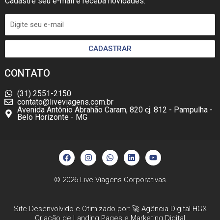
Cadastre seu e-mail e receba novidades.
CADASTRAR
CONTATO
(31) 2551-2150
contato@liveviagens.com.br
Avenida Antônio Abrahão Caram, 820 cj. 812 - Pampulha -
Belo Horizonte - MG
F
I
W
L
Y
a
n
h
i
o
c
s
a
n
u
e
t
t
k
t
b
a
s
e
u
© 2026
Live Viagens Corporativas
o
g
a
d
b
o
r
p
i
e
k
a
p
n
Site Desenvolvido e Otimizado por: 🚀
Agência Digital HGX
m
Criação de Landing Pages
e
Marketing Digital