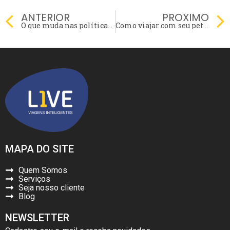
Prev
ANTERIOR
PROXIMO
O que muda nas políticas de viagens com a covid-19?
Como viajar com seu pet dentro da cabine
MAPA DO SITE
Quem Somos
Serviços
Seja nosso cliente
Blog
NEWSLETTER