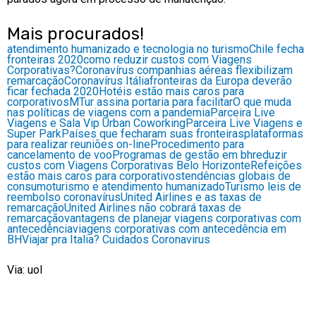
Mais procurados!
atendimento humanizado e tecnologia no turismo
Chile fecha
fronteiras 2020
como reduzir custos com Viagens
Corporativas?
Coronavírus companhias aéreas flexibilizam
remarcação
Coronavírus Itália
fronteiras da Europa deverão
ficar fechada 2020
Hotéis estão mais caros para
corporativos
MTur assina portaria para facilitar
O que muda
nas políticas de viagens com a pandemia
Parceira Live
Viagens e Sala Vip Urban Coworking
Parceira Live Viagens e
Super Park
Países que fecharam suas fronteiras
plataformas
para realizar reuniões on-line
Procedimento para
cancelamento de voo
Programas de gestão em bh
reduzir
custos com Viagens Corporativas Belo Horizonte
Refeições
estão mais caros para corporativos
tendências globais de
consumo
turismo e atendimento humanizado
Turismo leis de
reembolso coronavírus
United Airlines e as taxas de
remarcação
United Airlines não cobrará taxas de
remarcação
vantagens de planejar viagens corporativas com
antecedência
viagens corporativas com antecedência em
BH
Viajar pra Italia? Cuidados Coronavirus
Via: uol