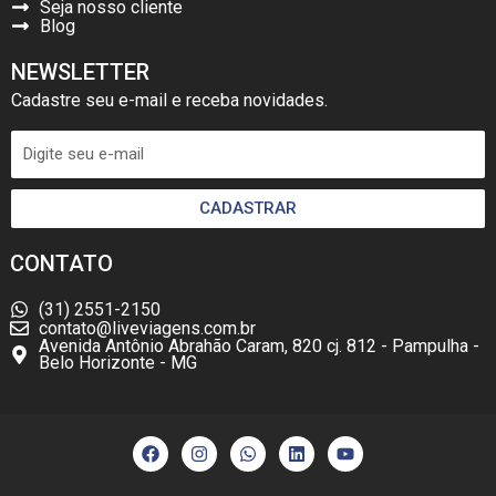
Seja nosso cliente
Blog
NEWSLETTER
Cadastre seu e-mail e receba novidades.
CADASTRAR
CONTATO
(31) 2551-2150
contato@liveviagens.com.br
Avenida Antônio Abrahão Caram, 820 cj. 812 - Pampulha -
Belo Horizonte - MG
F
I
W
L
Y
a
n
h
i
o
c
s
a
n
u
e
t
t
k
t