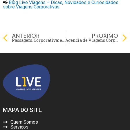
📢
Blog Live Viagens – Dicas, Novidades e Curiosidades
sobre Viagens Corporativas
Prev
ANTERIOR
PROXIMO
Passagem Corporativa: estratégias de economia para 2025
Agencia de Viagens Corporativas em BH: Dicas
MAPA DO SITE
Quem Somos
Serviços