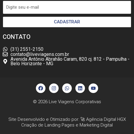
CADASTRAR
CONTATO
(31) 2551-2150
contato@liveviagens.com.br
Avenida Antônio Abrahão Caram, 820 cj. 812 - Pampulha -
Belo Horizonte - MG
F
I
W
L
Y
a
n
h
i
o
c
s
a
n
u
e
t
t
k
t
b
a
s
e
u
© 2026
Live Viagens Corporativas
o
g
a
d
b
o
r
p
i
e
k
a
p
n
Site Desenvolvido e Otimizado por: 🚀
Agência Digital HGX
m
Criação de Landing Pages
e
Marketing Digital