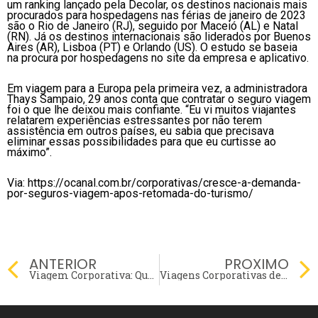
um ranking lançado pela Decolar, os destinos nacionais mais
procurados para hospedagens nas férias de janeiro de 2023
são o Rio de Janeiro (RJ), seguido por Maceió (AL) e Natal
(RN). Já os destinos internacionais são liderados por Buenos
Aires (AR), Lisboa (PT) e Orlando (US). O estudo se baseia
na procura por hospedagens no site da empresa e aplicativo.
Em viagem para a Europa pela primeira vez, a administradora
Thays Sampaio, 29 anos conta que contratar o seguro viagem
foi o que lhe deixou mais confiante. “Eu vi muitos viajantes
relatarem experiências estressantes por não terem
assistência em outros países, eu sabia que precisava
eliminar essas possibilidades para que eu curtisse ao
máximo”.
Via: https://ocanal.com.br/corporativas/cresce-a-demanda-
por-seguros-viagem-apos-retomada-do-turismo/
Prev
ANTERIOR
PROXIMO
Viagem Corporativa: Quais são os direitos dos Colaboradores?
Viagens Corporativas de São Paulo para Manaus