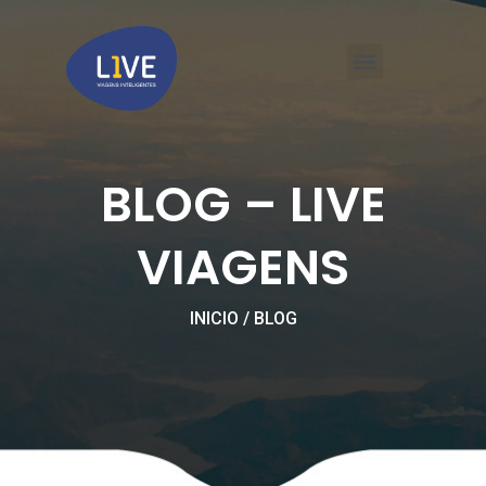
Ir
Menu
para
o
conteúdo
LIVE VIAGENS CORPORATIVAS BH
BLOG – LIVE
VIAGENS
INICIO / BLOG