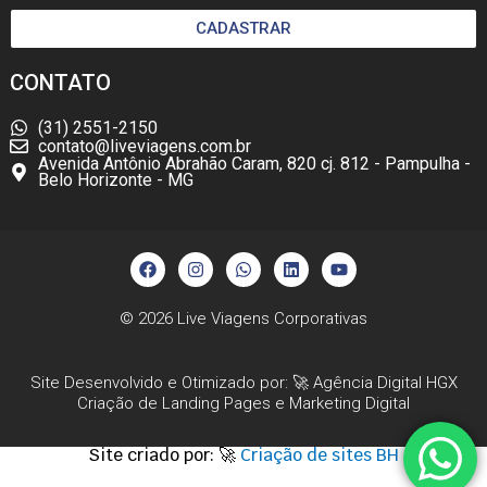
CADASTRAR
CONTATO
(31) 2551-2150
contato@liveviagens.com.br
Avenida Antônio Abrahão Caram, 820 cj. 812 - Pampulha -
Belo Horizonte - MG
F
I
W
L
Y
a
n
h
i
o
c
s
a
n
u
e
t
t
k
t
b
a
s
e
u
© 2026
Live Viagens Corporativas
o
g
a
d
b
o
r
p
i
e
k
a
p
n
Site Desenvolvido e Otimizado por: 🚀
Agência Digital HGX
m
Criação de Landing Pages
e
Marketing Digital
Site criado por: 🚀
Criação de sites BH