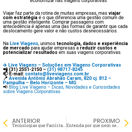
Viajar faz parte da rotina de muitas empresas, mas
viajar
com estratégia
é o que diferencia uma gestão comum de
uma gestão inteligente. Comprar passagens com
antecedência é apenas uma das formas de garantir que cada
deslocamento gere valor e não custos desnecessários.
Na
Live Viagens
, unimos
tecnologia, dados e experiência
de mercado
para ajudar empresas a
reduzir custos e
potencializar resultados
em suas viagens corporativas.
✈️
Live Viagens – Soluções em Viagens Corporativas
📲 (31) 2551-2150 –
(31) 98717-8245
📫 E-mail:
contato@liveviagens.com.br
📍
Avenida Antônio Abrahão Caram, 820 cj. 812 –
Pampulha – Belo Horizonte – MG
📢
Blog Live Viagens – Dicas, Novidades e Curiosidades
sobre Viagens Corporativas
Prev
ANTERIOR
PROXIMO
Tecnologias que Facilitam o Trabalho Remoto Durante Viagens de Negócios
Entenda por que nem sempre o mais rápido é o mais econômico