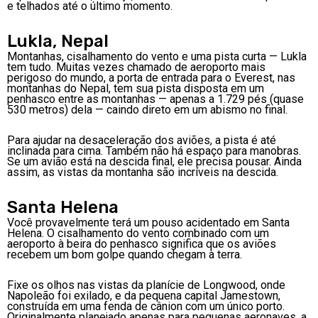
e telhados até o último momento.
Lukla, Nepal
Montanhas, cisalhamento do vento e uma pista curta — Lukla
tem tudo. Muitas vezes chamado de aeroporto mais
perigoso do mundo, a porta de entrada para o Everest, nas
montanhas do Nepal, tem sua pista disposta em um
penhasco entre as montanhas — apenas a 1.729 pés (quase
530 metros) dela — caindo direto em um abismo no final.
Para ajudar na desaceleração dos aviões, a pista é até
inclinada para cima. Também não há espaço para manobras.
Se um avião está na descida final, ele precisa pousar. Ainda
assim, as vistas da montanha são incríveis na descida.
Santa Helena
Você provavelmente terá um pouso acidentado em Santa
Helena. O cisalhamento do vento combinado com um
aeroporto à beira do penhasco significa que os aviões
recebem um bom golpe quando chegam à terra.
Fixe os olhos nas vistas da planície de Longwood, onde
Napoleão foi exilado, e da pequena capital Jamestown,
construída em uma fenda de cânion com um único porto.
Originalmente planejado apenas para pequenas aeronaves, a