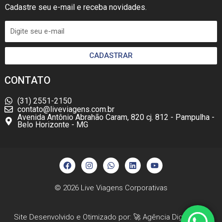
Cadastre seu e-mail e receba novidades.
CADASTRAR
CONTATO
(31) 2551-2150
contato@liveviagens.com.br
Avenida Antônio Abrahão Caram, 820 cj. 812 - Pampulha -
Belo Horizonte - MG
F
I
W
L
Y
a
n
h
i
o
c
s
a
n
u
e
t
t
k
t
b
a
s
e
u
© 2026
Live Viagens Corporativas
o
g
a
d
b
o
r
p
i
e
k
a
p
n
Site Desenvolvido e Otimizado por: 🚀
Agência Digital HGX
m