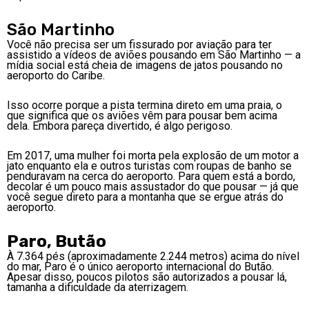
São Martinho
Você não precisa ser um fissurado por aviação para ter
assistido a vídeos de aviões pousando em São Martinho — a
mídia social está cheia de imagens de jatos pousando no
aeroporto do Caribe.
Isso ocorre porque a pista termina direto em uma praia, o
que significa que os aviões vêm para pousar bem acima
dela. Embora pareça divertido, é algo perigoso.
Em 2017, uma mulher foi morta pela explosão de um motor a
jato enquanto ela e outros turistas com roupas de banho se
penduravam na cerca do aeroporto. Para quem está a bordo,
decolar é um pouco mais assustador do que pousar — já que
você segue direto para a montanha que se ergue atrás do
aeroporto.
Paro, Butão
À 7.364 pés (aproximadamente 2.244 metros) acima do nível
do mar, Paro é o único aeroporto internacional do Butão.
Apesar disso, poucos pilotos são autorizados a pousar lá,
tamanha a dificuldade da aterrizagem.