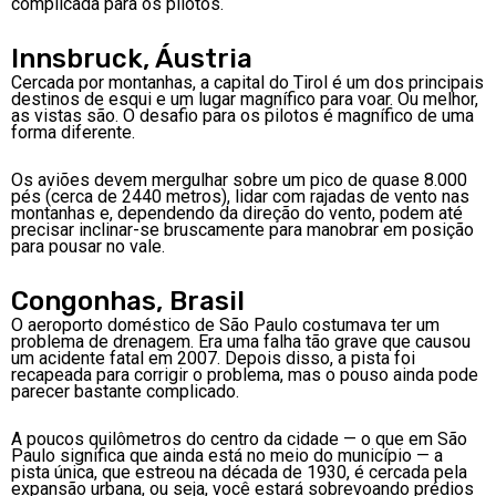
complicada para os pilotos.
Innsbruck, Áustria
Cercada por montanhas, a capital do Tirol é um dos principais
destinos de esqui e um lugar magnífico para voar. Ou melhor,
as vistas são. O desafio para os pilotos é magnífico de uma
forma diferente.
Os aviões devem mergulhar sobre um pico de quase 8.000
pés (cerca de 2440 metros), lidar com rajadas de vento nas
montanhas e, dependendo da direção do vento, podem até
precisar inclinar-se bruscamente para manobrar em posição
para pousar no vale.
Congonhas, Brasil
O aeroporto doméstico de São Paulo costumava ter um
problema de drenagem. Era uma falha tão grave que causou
um acidente fatal em 2007. Depois disso, a pista foi
recapeada para corrigir o problema, mas o pouso ainda pode
parecer bastante complicado.
A poucos quilômetros do centro da cidade — o que em São
Paulo significa que ainda está no meio do município — a
pista única, que estreou na década de 1930, é cercada pela
expansão urbana, ou seja, você estará sobrevoando prédios