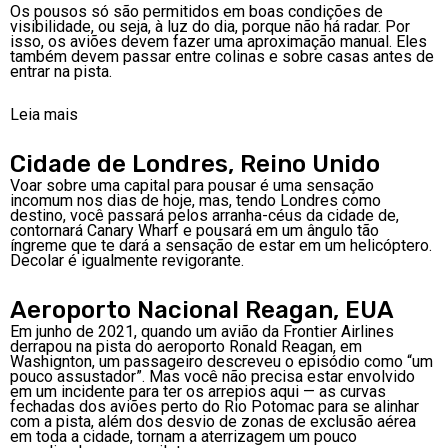
Os pousos só são permitidos em boas condições de
visibilidade, ou seja, à luz do dia, porque não há radar. Por
isso, os aviões devem fazer uma aproximação manual. Eles
também devem passar entre colinas e sobre casas antes de
entrar na pista.
Leia mais
Cidade de Londres, Reino Unido
Voar sobre uma capital para pousar é uma sensação
incomum nos dias de hoje, mas, tendo Londres como
destino, você passará pelos arranha-céus da cidade de,
contornará Canary Wharf e pousará em um ângulo tão
íngreme que te dará a sensação de estar em um helicóptero.
Decolar é igualmente revigorante.
Aeroporto Nacional Reagan, EUA
Em junho de 2021, quando um avião da Frontier Airlines
derrapou na pista do aeroporto Ronald Reagan, em
Washignton, um passageiro descreveu o episódio como “um
pouco assustador”. Mas você não precisa estar envolvido
em um incidente para ter os arrepios aqui — as curvas
fechadas dos aviões perto do Rio Potomac para se alinhar
com a pista, além dos desvio de zonas de exclusão aérea
em toda a cidade, tornam a aterrizagem um pouco