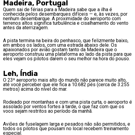
Madeira, Portugal
Quem sai de férias para a Madeira sabe que a ilha é
conhecida pelos desembarques difíceis — e, às vezes, por
nenhum desembarque. A proximidade do aeroporto com
terrenos altos significa turbulência e cisalhamento do vento
antes da aterrizagem.
A pista termina na beira do penhasco, que felizmente baixo,
em ambos os lados, com uma estrada abaixo dele. Os
apaixonados por avião gostam tanto da Madeira que o
aeroporto construiu uma plataforma ao lado da pista para que
eles vejam os pilotos darem o seu melhor na hora do pouso.
Leh, Índia
O 23º aeroporto mais alto do mundo não parece muito alto,
até você perceber que ele fica a 10.682 pés (cerca de 3.255
metros) acima do nível do mar.
Rodeado por montanhas e com uma pista curta, o aeroporto é
assolado por ventos fortes à tarde, o que faz com que os
voos sejam restritos ao período da manhã.
Aviões de fuselagem larga e pesados ​​não são permitidos, e
todos os pilotos que pousam no local recebem treinamento
especial.