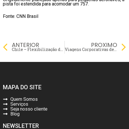
pista foi estendida para acomodar um 757.
Fonte: CNN Brasil
Prev
ANTERIOR
PROXIMO
Chile – Flexibilização do Plano Fronteiras Protegidas
Viagens Corporativas de São Paulo para Belo Horizonte
MAPA DO SITE
Quem Somos
Serviços
Seja nosso cliente
Blog
NEWSLETTER