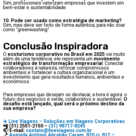
Sim, profissionais valorizam empresas que investem em
bem-estar e sustentabilidade.
10. Pode ser usado como estratégia de marketing?
Sim, mas deve ser feito de forma autêntica, para não soar
como “greenwashing”.
Conclusão Inspiradora
O
ecoturismo corporativo no Brasil em 2025
vai muito
além de uma tendência: ele representa um
movimento
estratégico de transformação empresarial
. Conectar
colaboradores à natureza, reforçar compromissos
ambientais e fortalecer a cultura organizacional é um
investimento que gera resultados humanos, ambientais e
econômicos.
Para empresas que desejam se destacar, a hora é agora: o
futuro dos negócios é verde, colaborativo e sustentável.
O
desafio está lançado, qual será o próximo destino da
sua empresa?
✈️
Live Viagens – Soluções em Viagens Corporativas
📲 (31) 2551-2150 –
(31) 98717-8245
📫 E-mail:
contato@liveviagens.com.br
📍
Avenida Antônio Abrahão Caram, 820 cj. 812 –