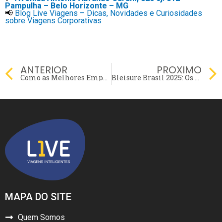
Pampulha – Belo Horizonte – MG
📢
Blog Live Viagens – Dicas, Novidades e Curiosidades
sobre Viagens Corporativas
Prev
ANTERIOR
PROXIMO
Como as Melhores Empresas Gerenciam Viagens Corporativas com Eficiência
Bleisure Brasil 2025: Os Destinos Mais Procurados por Executivos
MAPA DO SITE
Quem Somos