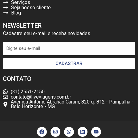
Serviços
Seja nosso cliente
Blog
NEWSLETTER
Cadastre seu e-mail e receba novidades.
CADASTRAR
CONTATO
(31) 2551-2150
contato@liveviagens.com.br
Avenida Antônio Abrahão Caram, 820 cj. 812 - Pampulha -
Belo Horizonte - MG
F
I
W
L
Y
a
n
h
i
o
c
s
a
n
u