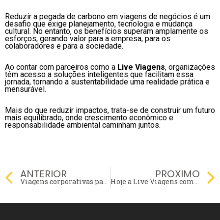
Reduzir a pegada de carbono em viagens de negócios é um
desafio que exige planejamento, tecnologia e mudança
cultural. No entanto, os benefícios superam amplamente os
esforços, gerando valor para a empresa, para os
colaboradores e para a sociedade.
Ao contar com parceiros como a
Live Viagens
, organizações
têm acesso a soluções inteligentes que facilitam essa
jornada, tornando a sustentabilidade uma realidade prática e
mensurável.
Mais do que reduzir impactos, trata-se de construir um futuro
mais equilibrado, onde crescimento econômico e
responsabilidade ambiental caminham juntos.
Prev
ANTERIOR
PROXIMO
Viagens corporativas para mercados emergentes: riscos, oportunidades e planejamento estratégico
Hoje a Live Viagens completa 11 anos… e confesso que passa um filme na cabeça.