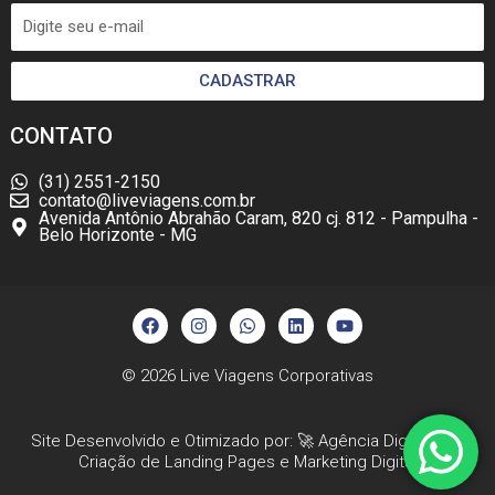
CADASTRAR
CONTATO
(31) 2551-2150
contato@liveviagens.com.br
Avenida Antônio Abrahão Caram, 820 cj. 812 - Pampulha -
Belo Horizonte - MG
F
I
W
L
Y
a
n
h
i
o
c
s
a
n
u
e
t
t
k
t
b
a
s
e
u
© 2026
Live Viagens Corporativas
o
g
a
d
b
o
r
p
i
e
k
a
p
n
Site Desenvolvido e Otimizado por: 🚀
Agência Digital HGX
m
Criação de Landing Pages
e
Marketing Digital