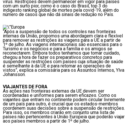
vírus. Restrições devem permanecer em vigor para países
com um surto pior, como é o caso do Brasil, top 3 do
indigesto ranking global de mortes pela covid-19, além do
número de casos que não dá sinais de redução no País.
“Após a suspensão de todos os controles nas fronteiras
internas da União, propomos uma abordagem clara e flexível
para remover as restrições às viagens para a UE a partir de
1º de julho. As viagens internacionais são essenciais para o
Turismo e os negócios e para a família e os amigos se
reconectarem. Embora todos tenhamos que tomar cuidado,
chegou a hora de fazer os preparativos concretos para
suspender as restrições com países cuja situação de saúde
é semelhante à da UE e para retomar as operações de
vistos”, explica a comissária para os Assuntos Internos, Ylva
Johansson.
VIAJANTES DE FORA
As ações nas fronteiras externas da UE devem ser
coordenadas e uniformes para serem eficazes. Como os
viajantes que entram no continente podem circular livremente
de um país para outro, é crucial que os estados-membros
coordenem suas decisões sobre a suspensão de restrições.
Para isso, os membros criarão em conjunto uma lista de
países não pertencentes à União Europeia que poderão viajar
aos países membros a partir de 1º de julho.