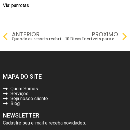
Via: panrotas
Prev
ANTERIOR
PROXIMO
Quando os resorts reabrirão ao público?
10 Dicas Incríveis para economizar com as viagens corporativas
MAPA DO SITE
Quem Somos
Serviços
Seja nosso cliente
Blog
NEWSLETTER
Cadastre seu e-mail e receba novidades.