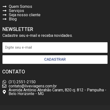
Quem Somos
Serviços
Seja nosso cliente
Blog
NEWSLETTER
Cadastre seu e-mail e receba novidades.
CADASTRAR
CONTATO
(31) 2551-2150
contato@liveviagens.com.br
Avenida Antônio Abrahão Caram, 820 cj. 812 - Pampulha -
Belo Horizonte - MG
F
I
W
L
Y