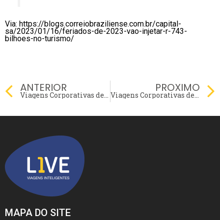
Via: https://blogs.correiobraziliense.com.br/capital-
sa/2023/01/16/feriados-de-2023-vao-injetar-r-743-
bilhoes-no-turismo/
Prev
ANTERIOR
PROXIMO
Viagens Corporativas de São Paulo para Manaus
Viagens Corporativas de Santa Catarina para São Paulo!
MAPA DO SITE