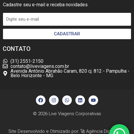
Cadastre seu e-mail e receba novidades.
CADASTRAR
CONTATO
(31) 2551-2150
contato@liveviagens.com.br
Avenida Antônio Abrahão Caram, 820 cj. 812 - Pampulha -
Belo Horizonte - MG
F
I
W
L
Y
a
n
h
i
o
c
s
a
n
u
e
t
t
k
t
b
a
s
e
u
© 2026
Live Viagens Corporativas
o
g
a
d
b
o
r
p
i
e
k
a
p
n
Site Desenvolvido e Otimizado por: 🚀
Agência Digital HGX
m