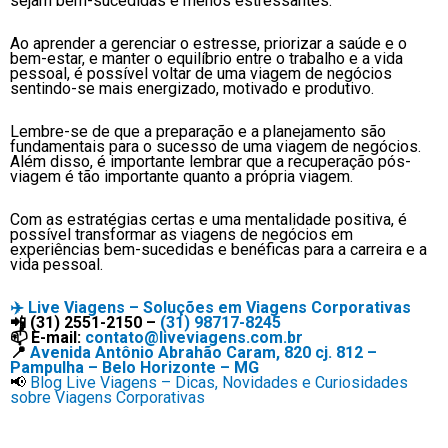
sejam bem-sucedidas e menos estressantes.
Ao aprender a gerenciar o estresse, priorizar a saúde e o
bem-estar, e manter o equilíbrio entre o trabalho e a vida
pessoal, é possível voltar de uma viagem de negócios
sentindo-se mais energizado, motivado e produtivo.
Lembre-se de que a preparação e a planejamento são
fundamentais para o sucesso de uma viagem de negócios.
Além disso, é importante lembrar que a recuperação pós-
viagem é tão importante quanto a própria viagem.
Com as estratégias certas e uma mentalidade positiva, é
possível transformar as viagens de negócios em
experiências bem-sucedidas e benéficas para a carreira e a
vida pessoal.
✈️
Live Viagens – Soluções em Viagens Corporativas
📲 (31) 2551-2150 –
(31) 98717-8245
📫 E-mail:
contato@liveviagens.com.br
📍
Avenida Antônio Abrahão Caram, 820 cj. 812 –
Pampulha – Belo Horizonte – MG
📢
Blog Live Viagens – Dicas, Novidades e Curiosidades
sobre Viagens Corporativas