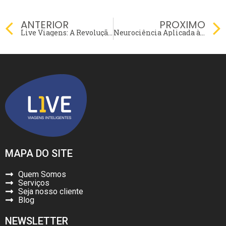
Prev
ANTERIOR
PROXIMO
Live Viagens: A Revolução dos Pagamentos Digitais em Viagens de Negócios!
Neurociência Aplicada à Melhoria da Experiência em Viagens Corporativas!
MAPA DO SITE
Quem Somos
Serviços
Seja nosso cliente
Blog
NEWSLETTER