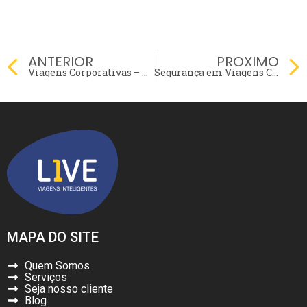
Prev
ANTERIOR
PROXIMO
Viagens Corporativas – Como reduzir Custos?
Segurança em Viagens Corporativas: Proteja Sua Equipe com Estas Dicas
MAPA DO SITE
Quem Somos
Serviços
Seja nosso cliente
Blog