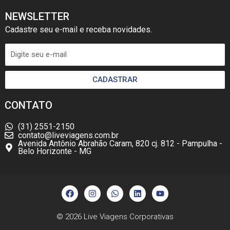
NEWSLETTER
Cadastre seu e-mail e receba novidades.
CADASTRAR
CONTATO
(31) 2551-2150
contato@liveviagens.com.br
Avenida Antônio Abrahão Caram, 820 cj. 812 - Pampulha -
Belo Horizonte - MG
F
I
W
L
Y
a
n
h
i
o
c
s
a
n
u
e
t
t
k
t
b
a
s
e
u
© 2026
Live Viagens Corporativas
o
g
a
d
b