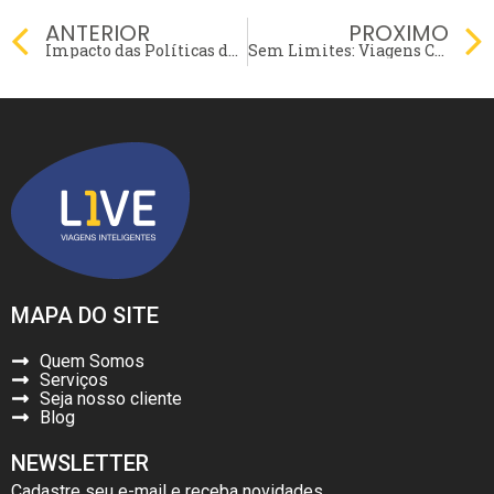
Prev
ANTERIOR
PROXIMO
Impacto das Políticas de Viagem nas Finanças Corporativas
Sem Limites: Viagens Corporativas em Mercados Emergentes
MAPA DO SITE
Quem Somos
Serviços
Seja nosso cliente
Blog
NEWSLETTER
Cadastre seu e-mail e receba novidades.