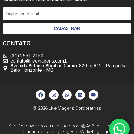
CADASTRAR
CONTATO
(31) 2551-2150
contato@liveviagens.com.br
Avenida Antônio Abrahão Caram, 820 cj. 812 - Pampulha -
Belo Horizonte - MG
F
I
W
L
Y
a
n
h
i
o
c
s
a
n
u
e
t
t
k
t
b
a
s
e
u
© 2026
Live Viagens Corporativas
o
g
a
d
b
o
r
p
i
e
k
a
p
n
Site Desenvolvido e Otimizado por: 🚀
Agência Digital HGX
m
Criação de Landing Pages
e
Marketing Digital