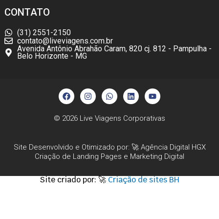
CONTATO
(31) 2551-2150
contato@liveviagens.com.br
Avenida Antônio Abrahão Caram, 820 cj. 812 - Pampulha -
Belo Horizonte - MG
F
I
W
L
Y
a
n
h
i
o
c
s
a
n
u
e
t
t
k
t
b
a
s
e
u
© 2026
Live Viagens Corporativas
o
g
a
d
b
o
r
p
i
e
k
a
p
n
Site Desenvolvido e Otimizado por: 🚀
Agência Digital HGX
m
Criação de Landing Pages
e
Marketing Digital
Site criado por: 🚀
Criação de sites BH