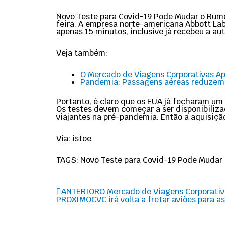
Novo Teste para Covid-19 Pode Mudar o Rumo
feira. A empresa norte-americana Abbott Lab
apenas 15 minutos, inclusive já recebeu a au
Veja também:
O Mercado de Viagens Corporativas A
Pandemia: Passagens aéreas reduzem
Portanto, é claro que os EUA já fecharam um
Os testes devem começar a ser disponibiliza
viajantes na pré-pandemia. Então a aquisiç
Via: istoe
TAGS: Novo Teste para Covid-19 Pode Mudar
Prev
ANTERIOR
O Mercado de Viagens Corporativ
PROXIMO
CVC irá volta a fretar aviões para a