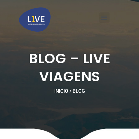
Ir
Menu
para
o
conteúdo
LIVE VIAGENS CORPORATIVAS BH
BLOG – LIVE
VIAGENS
INICIO / BLOG