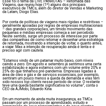
Esse foi o tema da LIVE PANROTAS – Retomada das
Viagens, que reuniu hoje (1º) alguns dos principais
executivos de TMCs, além do diretor de Vendas e Marketing
da Latam, Diogo Elias.
Por conta de políticas de viagens mais rígidas e restritivas –
geralmente apoiadas por regras de empresas multinacionais
– das grandes corporações, um tímido movimento das
pequenas e médias empresas começa a ser percebido.
Neste sentido, surge um processo de interesse por parte
das companhias de como retomar e desenhar uma estratégia
de retomada, mostrando a intenção de voltar, o quanto antes,
a viajar. Mas a intenção de recuperação ainda é lenta e é
preciso agir com cautela.
“Estamos vindo de um patamar muito baixo, com níveis
caindo a zero. Em agosto e setembro já sentimos uma certa
estabilização e agora estamos com um volume entre 20% e
25% do que tínhamos pré-pandemia. Empresas ligadas à
área de óleo e gás e de serviços essenciais, por exemplo,
sentiram um pouco menos a queda da demanda e elas têm
sido nossos
top clients
nesse período de crise. O restante
teve uma queda bastante significativa no volume”, conta o
CEO da AJMobi, Eduardo Kina.
Em um momento de ainda muita insegurança, as TMCs
passam por um processo de aprendizado, estudo e