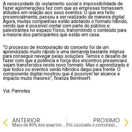
A necessidade do isolamento social e impossibilidade de
fazer aglomerações fez com que as empresas tomassem
atitudes em relação aos seus eventos. O que era feito
presencialmente, passou a ser realizado de maneira digital.
Agora, muitas companhias estão adotando o formato híbrido,
vendo que é possível contar com parte do público e
palestrantes no espaço físico, transmitindo o conteúdo para
a maioria dos participantes que estão em casa.
“O processo de incorporação do conceito foi de um
aprendizado muito rápido e uma demanda bastante intensa
para conseguir navegar pelas soluções. Temos o desafio de
fazer com que a potência e força dos encontros presenciais
sejam transferidos neste novo formato. Mas o aprendizado é
que todos os eventos serão híbridos daqui para frente. O
componente digital mostrou que é possível ter alcance e
impacto muito maiores”, finaliza Bernhoeft.
Via: Panrotas
Prev
ANTERIOR
PROXIMO
Mais de 80% dos quartos de hotéis no Brasil estão abertos
Foi iniciado o recrutamento para a companhia aérea Itapemirim