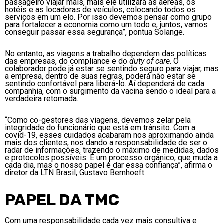
passageiro viajar mais, mais ele utilizará as aéreas, os
hotéis e as locadoras de veículos, colocando todos os
serviços em um elo. Por isso devemos pensar como grupo
para fortalecer a economia como um todo e, juntos, vamos
conseguir passar essa segurança”, pontua Solange.
No entanto, as viagens a trabalho dependem das políticas
das empresas, do compliance e do
duty of care
. O
colaborador pode já estar se sentindo seguro para viajar, mas
a empresa, dentro de suas regras, poderá não estar se
sentindo confortável para liberá-lo. Aí dependerá de cada
companhia, com o surgimento da vacina sendo o ideal para a
verdadeira retomada.
“Como co-gestores das viagens, devemos zelar pela
integridade do funcionário que está em trânsito. Com a
covid-19, esses cuidados acabaram nos aproximando ainda
mais dos clientes, nos dando a responsabilidade de ser o
radar de informações, trazendo o máximo de medidas, dados
e protocolos possíveis. É um processo orgânico, que muda a
cada dia, mas o nosso papel é dar essa confiança”, afirma o
diretor da LTN Brasil, Gustavo Bernhoeft.
PAPEL DA TMC
Com uma responsabilidade cada vez mais consultiva e