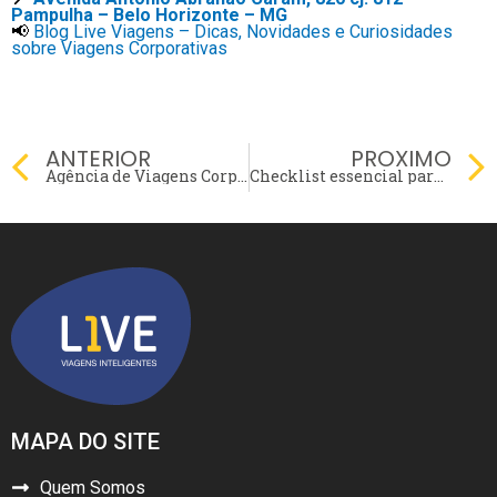
Pampulha – Belo Horizonte – MG
📢
Blog Live Viagens – Dicas, Novidades e Curiosidades
sobre Viagens Corporativas
Prev
ANTERIOR
PROXIMO
Agência de Viagens Corporativas: Evite Erros Custosos com o Suporte Especializado
Checklist essencial para viagens corporativas sem imprevistos!
MAPA DO SITE
Quem Somos