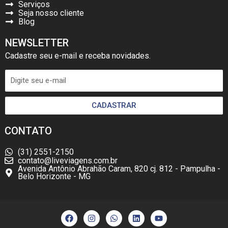
Serviços
Seja nosso cliente
Blog
NEWSLETTER
Cadastre seu e-mail e receba novidades.
CADASTRAR
CONTATO
(31) 2551-2150
contato@liveviagens.com.br
Avenida Antônio Abrahão Caram, 820 cj. 812 - Pampulha -
Belo Horizonte - MG
F
I
W
L
Y
a
n
h
i
o
c
s
a
n
u