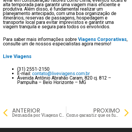
levar em consideração fatores como clima, eventos locais e
alta temporada para garantir uma viagem mais eficiente e
produtiva. Além disso, é fundamental realizar um
planejamento antecipado, com uma boa organização de
itinerários, reservas de passagens, hospedagem e
transporte local para evitar imprevistos e garantir uma
viagem tranquila e segura para todos os envolvidos.
Para saber mais informações sobre
Viagens Corporativas
,
consulte um de nossos especialistas agora mesmo!
Live Viagens
(31) 2551-2150
E-mail:
contato@liveviagens.com.br
Avenida Antônio Abrahão Caram, 820 cj. 812 –
Pampulha – Belo Horizonte – MG
Prev
ANTERIOR
PROXIMO
Demanda por Viagens Corporativas cresce em 80% nos três primeiros meses deste ano!
Como garantir que os funcionários estejam seguros durante as viagens corporativas?