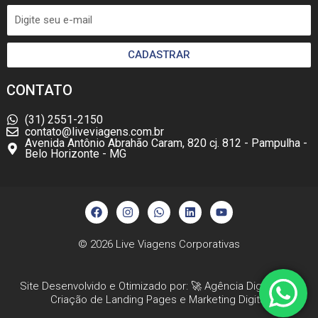
CADASTRAR
CONTATO
(31) 2551-2150
contato@liveviagens.com.br
Avenida Antônio Abrahão Caram, 820 cj. 812 - Pampulha -
Belo Horizonte - MG
F
I
W
L
Y
a
n
h
i
o
c
s
a
n
u
e
t
t
k
t
b
a
s
e
u
© 2026
Live Viagens Corporativas
o
g
a
d
b
o
r
p
i
e
k
a
p
n
Site Desenvolvido e Otimizado por: 🚀
Agência Digital HGX
m
Criação de Landing Pages
e
Marketing Digital