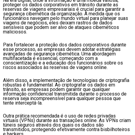
Na era digital, onde a informação é uma moeda valiosa,
proteger os dados corporativos em trânsito durante as
reservas de viagens empresariais é crucial para garantir a
segurança cibernética da organização. À medida que os
funcionários navegam pelo mundo virtual para planejar suas
viagens de negócios, eles deixam rastros de dados
sensíveis que podem ser alvo de ataques cibernéticos
maliciosos.
Para fortalecer a proteção dos dados corporativos durante
esse processo, as empresas devem adotar estratégias
avançadas de segurança cibernética. Uma abordagem
multifacetada é essencial, começando com a
conscientização e a educação dos funcionários sobre os
riscos associados às reservas de viagens online.
Além disso, a implementação de tecnologias de criptografia
robustas é fundamental. Ao criptografar os dados em
trânsito, as empresas podem garantir que qualquer
informação confidencial transmitida durante o processo de
reserva seja incompreensível para qualquer pessoa que
tente interceptá-la.
Outra prática recomendada é o uso de redes privadas
virtuais (VPNs) durante as transações online. As VPNs criam
túneis seguros através dos quais os dados são
transmitidos, protegendo efetivamente contra bisbilhoteiros
e hackers.