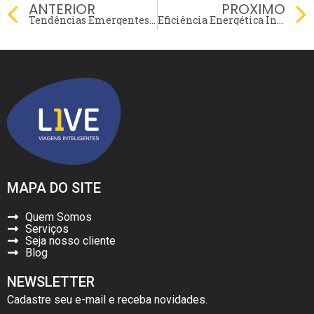
Prev
ANTERIOR
PROXIMO
Tendências Emergentes em Gestão de Viagens para Empresas
Eficiência Energética Inovadora em Viagens Corporativas
MAPA DO SITE
Quem Somos
Serviços
Seja nosso cliente
Blog
NEWSLETTER
Cadastre seu e-mail e receba novidades.