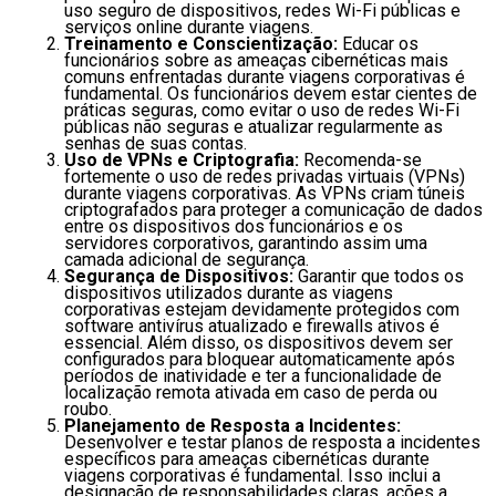
uso seguro de dispositivos, redes Wi-Fi públicas e
serviços online durante viagens.
Treinamento e Conscientização:
Educar os
funcionários sobre as ameaças cibernéticas mais
comuns enfrentadas durante viagens corporativas é
fundamental. Os funcionários devem estar cientes de
práticas seguras, como evitar o uso de redes Wi-Fi
públicas não seguras e atualizar regularmente as
senhas de suas contas.
Uso de VPNs e Criptografia:
Recomenda-se
fortemente o uso de redes privadas virtuais (VPNs)
durante viagens corporativas. As VPNs criam túneis
criptografados para proteger a comunicação de dados
entre os dispositivos dos funcionários e os
servidores corporativos, garantindo assim uma
camada adicional de segurança.
Segurança de Dispositivos:
Garantir que todos os
dispositivos utilizados durante as viagens
corporativas estejam devidamente protegidos com
software antivírus atualizado e firewalls ativos é
essencial. Além disso, os dispositivos devem ser
configurados para bloquear automaticamente após
períodos de inatividade e ter a funcionalidade de
localização remota ativada em caso de perda ou
roubo.
Planejamento de Resposta a Incidentes:
Desenvolver e testar planos de resposta a incidentes
específicos para ameaças cibernéticas durante
viagens corporativas é fundamental. Isso inclui a
designação de responsabilidades claras, ações a