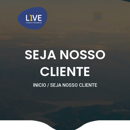
Ir
Menu
para
o
conteúdo
LIVE VIAGENS CORPORATIVAS BH
SEJA NOSSO
CLIENTE
INICIO / SEJA NOSSO CLIENTE