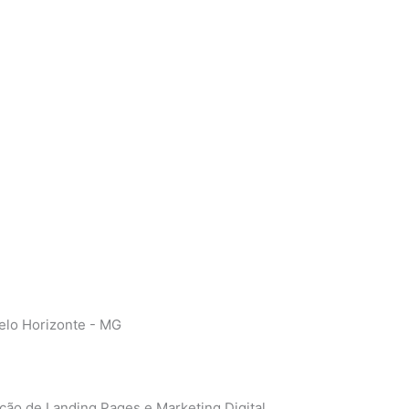
elo Horizonte - MG
ação de Landing Pages
e
Marketing Digital