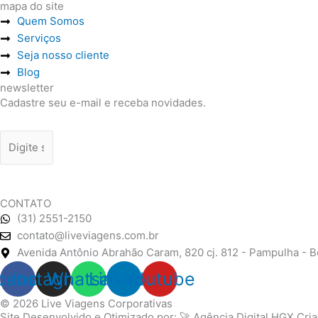
mapa do site
Quem Somos
Serviços
Seja nosso cliente
Blog
newsletter
Cadastre seu e-mail e receba novidades.
CADASTRAR
CONTATO
(31) 2551-2150
contato@liveviagens.com.br
Avenida Antônio Abrahão Caram, 820 cj. 812 - Pampulha - B
cebook
Instagram
Whatsapp
Linkedin
Youtube
© 2026
Live Viagens Corporativas
Site Desenvolvido e Otimizado por: 🚀
Agência Digital HGX
Cri