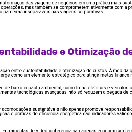
ansformação das viagens de negócios em uma prática mais suste
uas operações, mas também se comprometem ativamente com a p
o parceiras inseparáveis nas viagens corporativas.
tentabilidade e Otimização d
equação entre sustentabilidade e otimização de custos. À medid
erge como um elemento estratégico para atingir metas financeir
es de baixo impacto ambiental, como trens elétricos e veículos 
 ferramentas tecnológicas avançadas, não só reduzem a pegada d
 acomodações sustentáveis não apenas promove responsabilid
gicas e práticas de eficiência energética são indicadores valio
al. Ferramentas de videoconferência não apenas economizam t