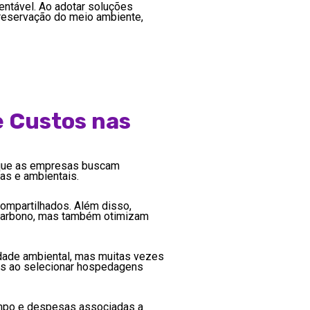
ntável. Ao adotar soluções
reservação do meio ambiente,
e Custos nas
a que as empresas buscam
as e ambientais.
compartilhados. Além disso,
e carbono, mas também otimizam
ade ambiental, mas muitas vezes
sos ao selecionar hospedagens
empo e despesas associadas a