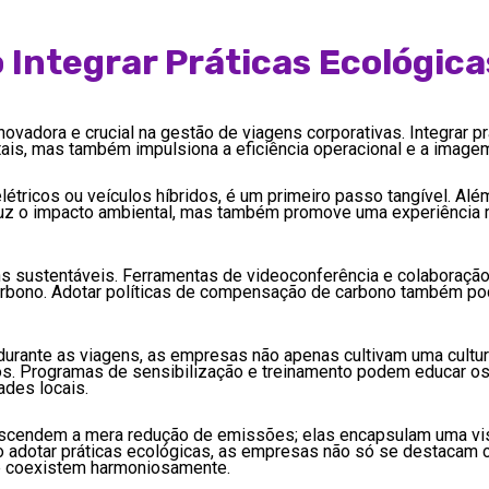
Integrar Práticas Ecológica
dora e crucial na gestão de viagens corporativas. Integrar pr
is, mas também impulsiona a eficiência operacional e a imagem
létricos ou veículos híbridos, é um primeiro passo tangível. A
reduz o impacto ambiental, mas também promove uma experiência 
s sustentáveis. Ferramentas de videoconferência e colaboraçã
carbono. Adotar políticas de compensação de carbono também po
 durante as viagens, as empresas não apenas cultivam uma cultu
. Programas de sensibilização e treinamento podem educar os 
ades locais.
nscendem a mera redução de emissões; elas encapsulam uma visã
o adotar práticas ecológicas, as empresas não só se destacam
e coexistem harmoniosamente.