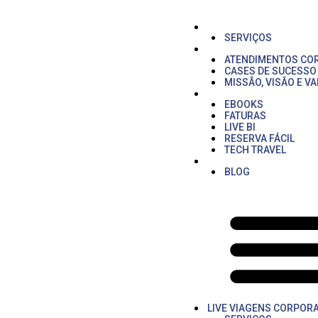
Ir
para
o
LIVE VIAGENS CORP
conteúdo
SERVIÇOS
QUEM SOMOS
ATENDIMENTOS CO
CASES DE SUCESSO
MISSÃO, VISÃO E V
ÁREA DO CLIENTE
EBOOKS
FATURAS
LIVE BI
RESERVA FÁCIL
TECH TRAVEL
LAZER
BLOG
LIVE VIAGENS CORPORA