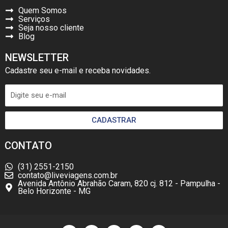
Quem Somos
Serviços
Seja nosso cliente
Blog
NEWSLETTER
Cadastre seu e-mail e receba novidades.
CADASTRAR
CONTATO
(31) 2551-2150
contato@liveviagens.com.br
Avenida Antônio Abrahão Caram, 820 cj. 812 - Pampulha -
Belo Horizonte - MG
F
I
W
L
Y