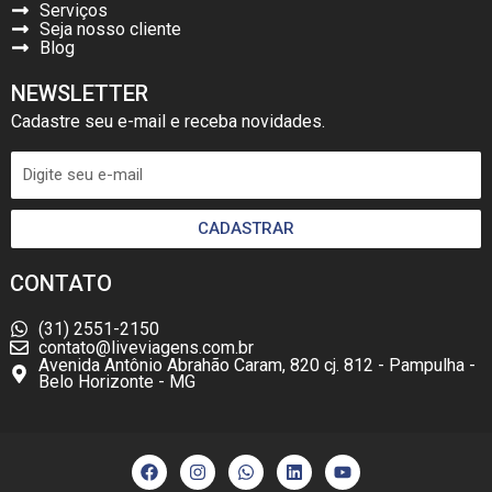
Serviços
Seja nosso cliente
Blog
NEWSLETTER
Cadastre seu e-mail e receba novidades.
CADASTRAR
CONTATO
(31) 2551-2150
contato@liveviagens.com.br
Avenida Antônio Abrahão Caram, 820 cj. 812 - Pampulha -
Belo Horizonte - MG
F
I
W
L
Y
a
n
h
i
o
c
s
a
n
u