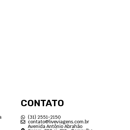
CONTATO
a
(31) 2551-2150
contato@liveviagens.com.br
Avenida Antônio Abrahão