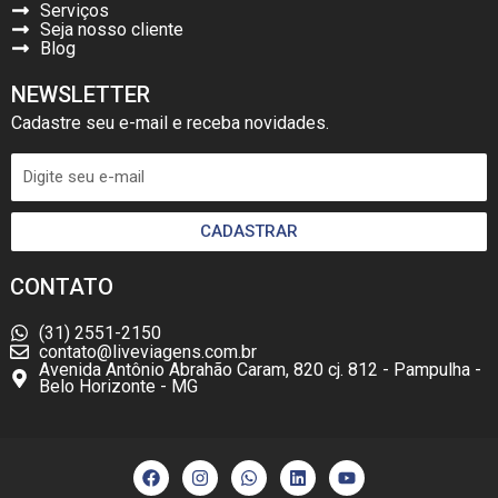
Serviços
Seja nosso cliente
Blog
NEWSLETTER
Cadastre seu e-mail e receba novidades.
CADASTRAR
CONTATO
(31) 2551-2150
contato@liveviagens.com.br
Avenida Antônio Abrahão Caram, 820 cj. 812 - Pampulha -
Belo Horizonte - MG
F
I
W
L
Y
a
n
h
i
o
c
s
a
n
u