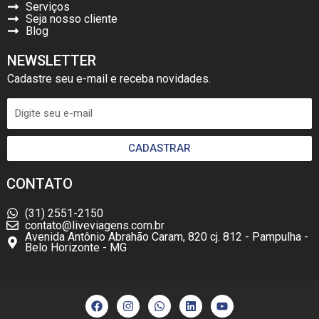
Serviços
Seja nosso cliente
Blog
NEWSLETTER
Cadastre seu e-mail e receba novidades.
CADASTRAR
CONTATO
(31) 2551-2150
contato@liveviagens.com.br
Avenida Antônio Abrahão Caram, 820 cj. 812 - Pampulha -
Belo Horizonte - MG
F
I
W
L
Y
a
n
h
i
o
c
s
a
n
u