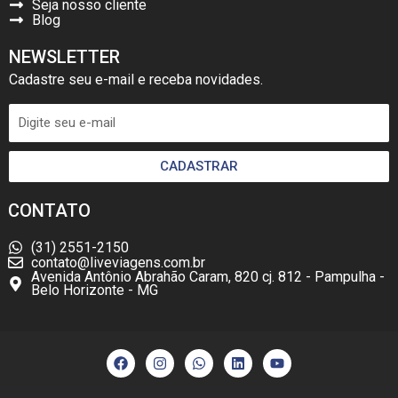
Seja nosso cliente
Blog
NEWSLETTER
Cadastre seu e-mail e receba novidades.
CADASTRAR
CONTATO
(31) 2551-2150
contato@liveviagens.com.br
Avenida Antônio Abrahão Caram, 820 cj. 812 - Pampulha -
Belo Horizonte - MG
F
I
W
L
Y
a
n
h
i
o
c
s
a
n
u
e
t
t
k
t