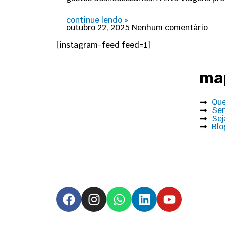
continue lendo »
outubro 22, 2025
Nenhum comentário
[instagram-feed feed=1]
map
Qu
Ser
Sej
Blo
F
I
W
L
Y
a
n
h
i
o
c
s
a
n
u