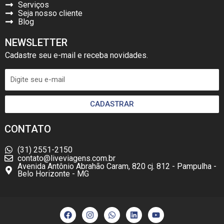
Serviços
Seja nosso cliente
Blog
NEWSLETTER
Cadastre seu e-mail e receba novidades.
CADASTRAR
CONTATO
(31) 2551-2150
contato@liveviagens.com.br
Avenida Antônio Abrahão Caram, 820 cj. 812 - Pampulha -
Belo Horizonte - MG
F
I
W
L
Y
a
n
h
i
o
c
s
a
n
u