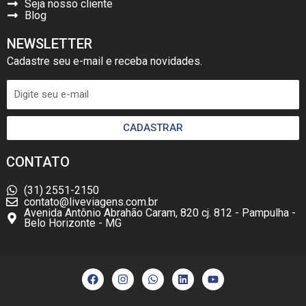
Seja nosso cliente
Blog
NEWSLETTER
Cadastre seu e-mail e receba novidades.
CADASTRAR
CONTATO
(31) 2551-2150
contato@liveviagens.com.br
Avenida Antônio Abrahão Caram, 820 cj. 812 - Pampulha -
Belo Horizonte - MG
F
I
W
L
Y
a
n
h
i
o
c
s
a
n
u
e
t
t
k
t