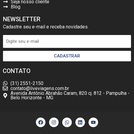
Seja nosso cliente
Blog
NEWSLETTER
Cadastre seu e-mail e receba novidades.
CADASTRAR
CONTATO
(31) 2551-2150
contato@liveviagens.com.br
Avenida Antônio Abrahão Caram, 820 cj. 812 - Pampulha -
Belo Horizonte - MG
F
I
W
L
Y
a
n
h
i
o
c
s
a
n
u
e
t
t
k
t