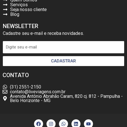
Serviços
Seja nosso cliente
Blog
NEWSLETTER
Cadastre seu e-mail e receba novidades.
CADASTRAR
CONTATO
(31) 2551-2150
contato@liveviagens.com.br
Avenida Antônio Abrahão Caram, 820 cj. 812 - Pampulha -
Belo Horizonte - MG
F
I
W
L
Y
a
n
h
i
o