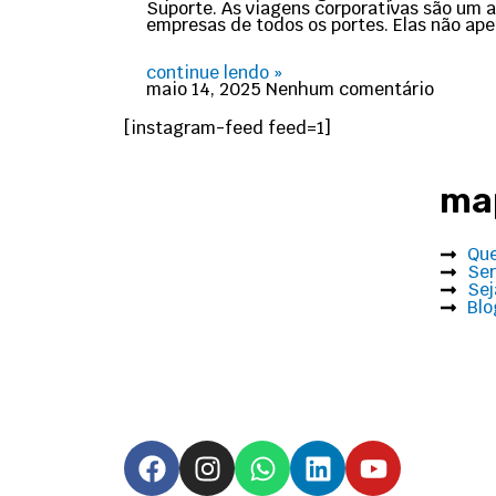
Suporte. As viagens corporativas são um 
empresas de todos os portes. Elas não a
continue lendo »
maio 14, 2025
Nenhum comentário
[instagram-feed feed=1]
map
Qu
Ser
Sej
Blo
F
I
W
L
Y
a
n
h
i
o