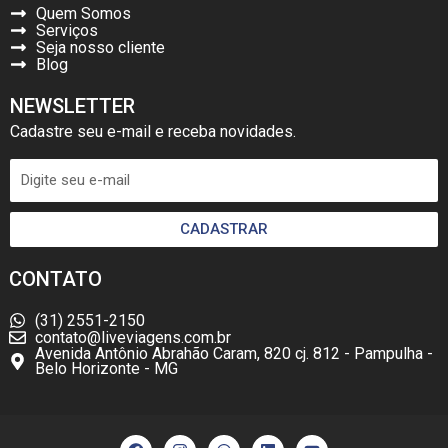
Quem Somos
Serviços
Seja nosso cliente
Blog
NEWSLETTER
Cadastre seu e-mail e receba novidades.
CADASTRAR
CONTATO
(31) 2551-2150
contato@liveviagens.com.br
Avenida Antônio Abrahão Caram, 820 cj. 812 - Pampulha -
Belo Horizonte - MG
F
I
W
L
Y
a
n
h
i
o