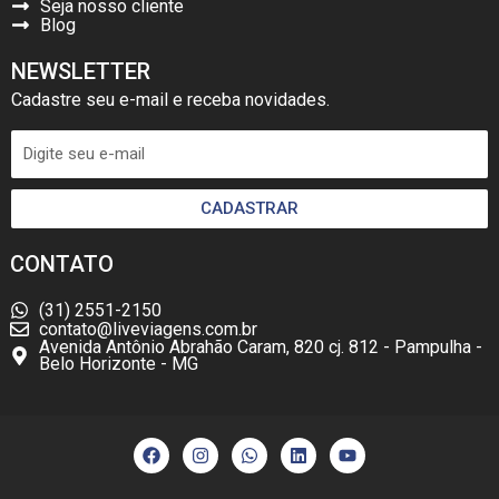
Seja nosso cliente
Blog
NEWSLETTER
Cadastre seu e-mail e receba novidades.
CADASTRAR
CONTATO
(31) 2551-2150
contato@liveviagens.com.br
Avenida Antônio Abrahão Caram, 820 cj. 812 - Pampulha -
Belo Horizonte - MG
F
I
W
L
Y
a
n
h
i
o
c
s
a
n
u
e
t
t
k
t