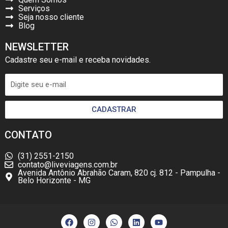
Serviços
Seja nosso cliente
Blog
NEWSLETTER
Cadastre seu e-mail e receba novidades.
CADASTRAR
CONTATO
(31) 2551-2150
contato@liveviagens.com.br
Avenida Antônio Abrahão Caram, 820 cj. 812 - Pampulha -
Belo Horizonte - MG
F
I
W
L
Y
a
n
h
i
o