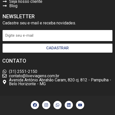
Seja nosso cliente
Blog
NEWSLETTER
Cadastre seu e-mail e receba novidades.
CADASTRAR
CONTATO
(31) 2551-2150
contato@liveviagens.com.br
Avenida Antônio Abrahão Caram, 820 cj. 812 - Pampulha -
Belo Horizonte - MG
F
I
W
L
Y
a
n
h
i
o
c
s
a
n
u
e
t
t
k
t