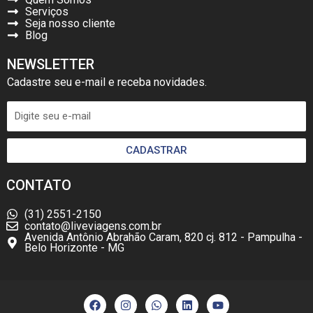
Serviços
Seja nosso cliente
Blog
NEWSLETTER
Cadastre seu e-mail e receba novidades.
CADASTRAR
CONTATO
(31) 2551-2150
contato@liveviagens.com.br
Avenida Antônio Abrahão Caram, 820 cj. 812 - Pampulha -
Belo Horizonte - MG
F
I
W
L
Y
a
n
h
i
o