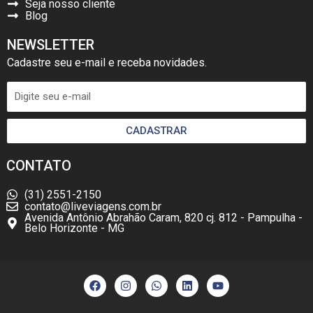
Seja nosso cliente
Blog
NEWSLETTER
Cadastre seu e-mail e receba novidades.
CADASTRAR
CONTATO
(31) 2551-2150
contato@liveviagens.com.br
Avenida Antônio Abrahão Caram, 820 cj. 812 - Pampulha -
Belo Horizonte - MG
F
I
W
L
Y
a
n
h
i
o
c
s
a
n
u
e
t
t
k
t