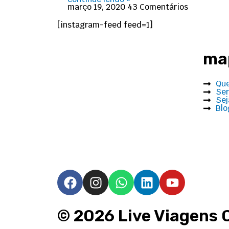
março 19, 2020
43 Comentários
[instagram-feed feed=1]
map
Qu
Ser
Sej
Blo
F
I
W
L
Y
a
n
h
i
o
c
s
a
n
u
e
t
t
k
t
© 2026
Live Viagens 
b
a
s
e
u