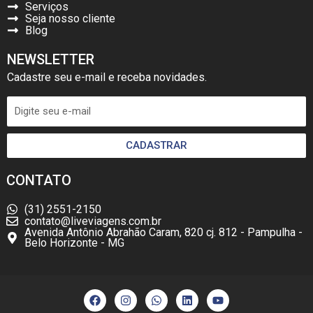
Serviços
Seja nosso cliente
Blog
NEWSLETTER
Cadastre seu e-mail e receba novidades.
CADASTRAR
CONTATO
(31) 2551-2150
contato@liveviagens.com.br
Avenida Antônio Abrahão Caram, 820 cj. 812 - Pampulha -
Belo Horizonte - MG
F
I
W
L
Y
a
n
h
i
o
c
s
a
n
u