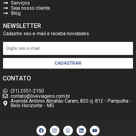
Serviços
Seja nosso cliente
Blog
NEWSLETTER
Cadastre seu e-mail e receba novidades.
CADASTRAR
CONTATO
(31) 2551-2150
contato@liveviagens.com.br
Avenida Antônio Abrahão Caram, 820 cj. 812 - Pampulha -
Belo Horizonte - MG
F
I
W
L
Y
a
n
h
i
o
c
s
a
n
u