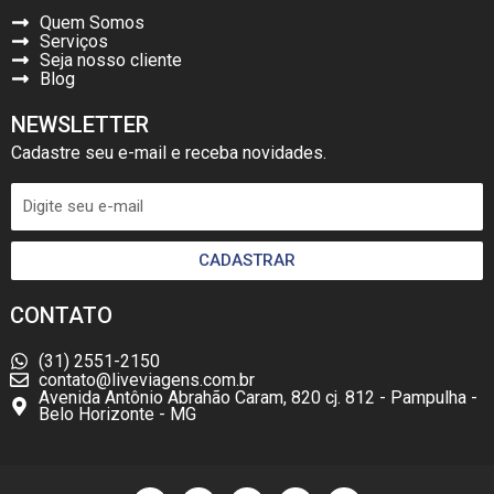
Quem Somos
Serviços
Seja nosso cliente
Blog
NEWSLETTER
Cadastre seu e-mail e receba novidades.
CADASTRAR
CONTATO
(31) 2551-2150
contato@liveviagens.com.br
Avenida Antônio Abrahão Caram, 820 cj. 812 - Pampulha -
Belo Horizonte - MG
F
I
W
L
Y